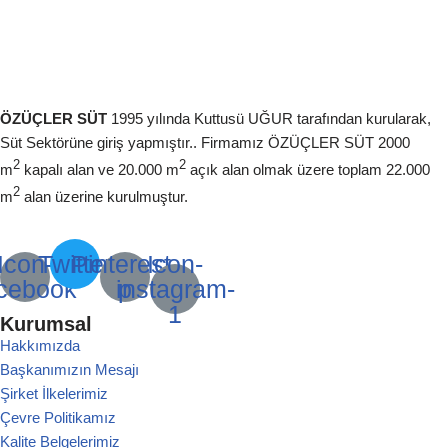
ÖZÜÇLER SÜT
1995 yılında Kuttusü UĞUR tarafından kurularak,
Süt Sektörüne giriş yapmıştır.. Firmamız ÖZÜÇLER SÜT 2000
2
2
m
kapalı alan ve 20.000 m
açık alan olmak üzere toplam 22.000
2
m
alan üzerine kurulmuştur.
Icon-
Twitter
Pinterest-
Icon-
cebook
instagram-
p
1
Kurumsal
Hakkımızda
Başkanımızın Mesajı
Şirket İlkelerimiz
Çevre Politikamız
Kalite Belgelerimiz