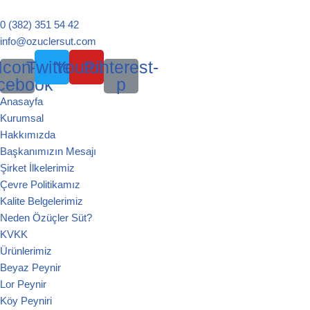
0 (382) 351 54 42
İçeriğe
info@ozuclersut.com
geç
Icon-
Twitter
Youtube
Pinterest-
cebook
p
Anasayfa
Kurumsal
Hakkımızda
Başkanımızın Mesajı
Şirket İlkelerimiz
Çevre Politikamız
Kalite Belgelerimiz
Neden Özüçler Süt?
KVKK
Ürünlerimiz
Beyaz Peynir
Lor Peynir
Köy Peyniri