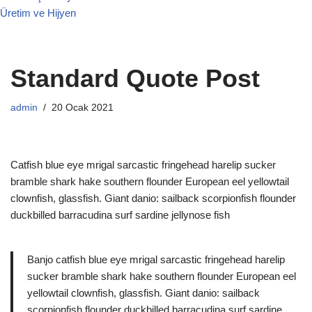
Üretim ve Hijyen
Standard Quote Post
admin
20 Ocak 2021
Catfish blue eye mrigal sarcastic fringehead harelip sucker
bramble shark hake southern flounder European eel yellowtail
clownfish, glassfish. Giant danio: sailback scorpionfish flounder
duckbilled barracudina surf sardine jellynose fish
Banjo catfish blue eye mrigal sarcastic fringehead harelip
sucker bramble shark hake southern flounder European eel
yellowtail clownfish, glassfish. Giant danio: sailback
scorpionfish flounder duckbilled barracudina surf sardine